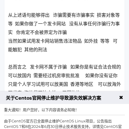
从上述语句能够得出 诈骗需要有诈骗事实 损害对象等
等 如果你做了一个发卡网站 没有从事任何诈骗行为事
实 你肯定不会被界定为诈骗
当然如果试用发卡网站销售违法物品 如外挂 等等 可
能触犯 其他的刑法
总而言之 发卡网不属于诈骗 如果你是有证合法合规的
可以放国内 需要经过机房审批批准 如果你没有证你
只是个人学习试用可以放美国 香港等地区 可以放海外
不代表 海外是不法之地 天网恢恢
✖
关于Centos官网停止维护导致源失效解决方案
重大通知！用户您好，以下内容请务必知晓！
上一篇：逸沐互联隐私声明
由于CentOS官方已全面停止维护CentOS Linux项目，公告指出
CentOS 7和8在2024年6月30日停止技术服务支持，详情见CentOS官
下一篇：逸沐云注册协议