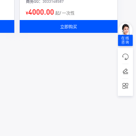
商务QQ：3033148587
4000.00
¥
起/ 一次性
立即购买
在线
咨询