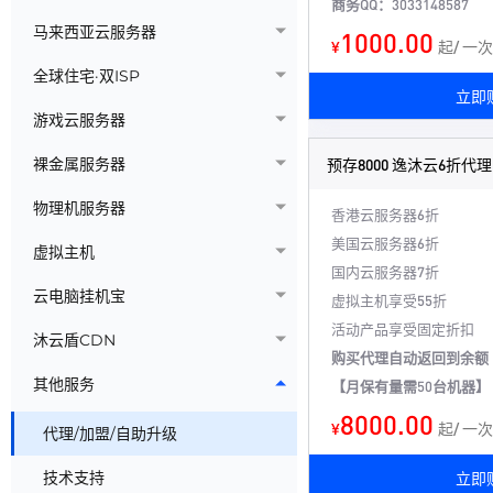
商务QQ：3033148587
马来西亚云服务器
1000.00
¥
起/ 一
全球住宅·双ISP
立即
游戏云服务器
裸金属服务器
预存8000 逸沐云6折代理
物理机服务器
香港云服务器6折
美国云服务器6折
虚拟主机
国内云服务器7折
云电脑挂机宝
虚拟主机享受55折
活动产品享受固定折扣
沐云盾CDN
购买代理自动返回到余额
其他服务
【月保有量需50台机器】
8000.00
¥
起/ 一
代理/加盟/自助升级
技术支持
立即