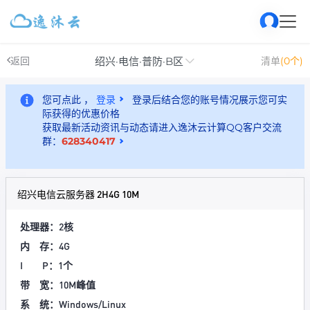
绍兴·电信·普防·B区
返回
清单
(0个)
您可点此 ，
登录
登录后结合您的账号情况展示您可实
际获得的优惠价格
获取最新活动资讯与动态请进入逸沐云计算QQ客户交流
群：
628340417
绍兴电信云服务器 2H4G 10M
处理器：2核
内 存：4G
I P：1个
带 宽：10M峰值
系 统：Windows/Linux