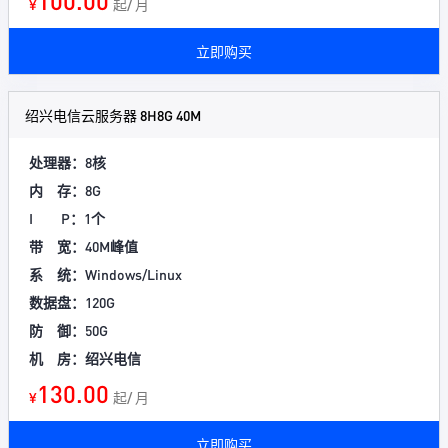
100.00
¥
起/ 月
立即购买
绍兴电信云服务器 8H8G 40M
处理器：8核
内 存：8G
I P：1个
带 宽：40M峰值
系 统：Windows/Linux
数据盘：120G
防 御：50G
机 房：绍兴电信
130.00
¥
起/ 月
立即购买