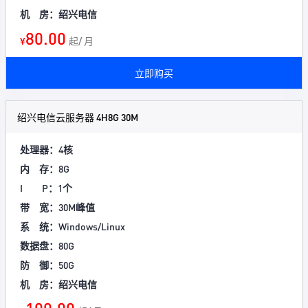
机 房：绍兴电信
80.00
¥
起/ 月
立即购买
绍兴电信云服务器 4H8G 30M
处理器：4核
内 存：8G
I P：1个
带 宽：30M峰值
系 统：Windows/Linux
数据盘：80G
防 御：50G
机 房：绍兴电信