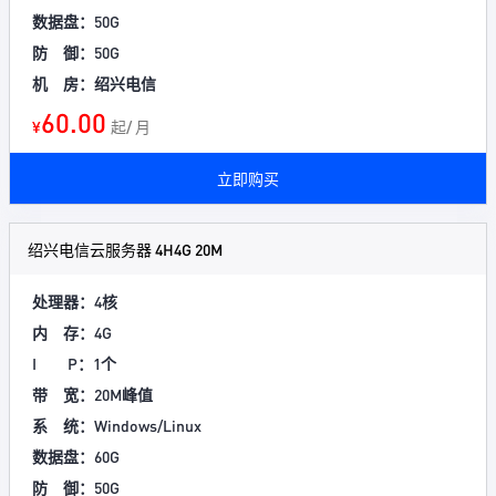
数据盘：50G
防 御：50G
机 房：绍兴电信
60.00
¥
起/ 月
立即购买
绍兴电信云服务器 4H4G 20M
处理器：4核
内 存：4G
I P：1个
带 宽：20M峰值
系 统：Windows/Linux
数据盘：60G
防 御：50G