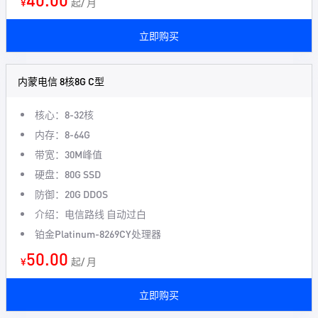
¥
起/ 月
立即购买
内蒙电信 8核8G C型
核心：8-32核
内存：8-64G
带宽：30M峰值
硬盘：80G SSD
防御：20G DDOS
介绍：电信路线 自动过白
铂金Platinum-8269CY处理器
50.00
¥
起/ 月
立即购买