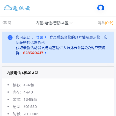
内蒙·电信·普防·A区
返回
清单
(0个)
您可点此 ，
登录
登录后结合您的账号情况展示您可实
际获得的优惠价格
获取最新活动资讯与动态请进入逸沐云计算QQ客户交流
群：
628340417
内蒙电信 4核4G A型
核心：4-32核
内存：4-64G
带宽：15M峰值
硬盘：60G SSD
防御：20G DDOS