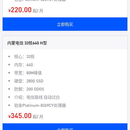
220.00
¥
起/ 月
立即购买
内蒙电信 32核64G H型
核心：32核
内存：64G
带宽：80M峰值
硬盘：280G SSD
防御：20G DDOS
介绍：电信路线 自动过白
铂金Platinum-8269CY处理器
345.00
¥
起/ 月